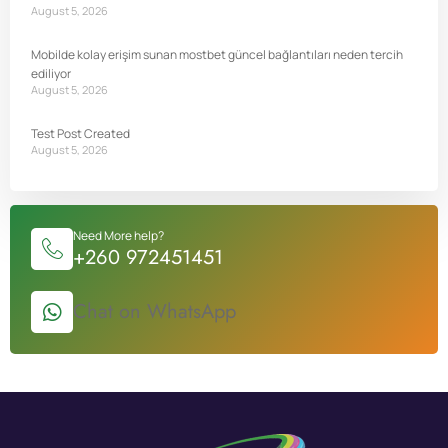
August 5, 2026
Mobilde kolay erişim sunan mostbet güncel bağlantıları neden tercih
ediliyor
August 5, 2026
Test Post Created
August 5, 2026
Need More help?
+260 972451451
Chat on WhatsApp