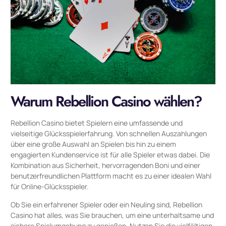
Warum Rebellion Casino wählen?
Rebellion Casino bietet Spielern eine umfassende und
vielseitige Glücksspielerfahrung. Von schnellen Auszahlungen
über eine große Auswahl an Spielen bis hin zu einem
engagierten Kundenservice ist für alle Spieler etwas dabei. Die
Kombination aus Sicherheit, hervorragenden Boni und einer
benutzerfreundlichen Plattform macht es zu einer idealen Wahl
für Online-Glücksspieler.
Ob Sie ein erfahrener Spieler oder ein Neuling sind, Rebellion
Casino hat alles, was Sie brauchen, um eine unterhaltsame und
sichere Spielumgebung zu genießen. Nutzen Sie die vielfältigen