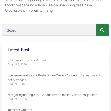
Möglichkeiten und erleben Sie die Spannung des Online-
Glücksspiels in vollem Umfang.
Latest Post
cw-check-https://test.com/
August 8, 2026
Spellen en features bij Beste Online Casino Zonder Cruks: wat maakt
het bijzonder?
August 6, 2026
Navigating betting sites Canada when simplicity is the real jackpot
August 5, 2026
Test Post Created