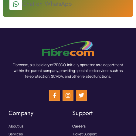
Chat on WhatsApp
Fibrecom, a subsidiary of ZESCO, initially operated as a department
within the parent company, providing specialized services such as
teleprotection, SCADA, and other related functions.
Company
Support
About us
Careers
Services
Ticket Support