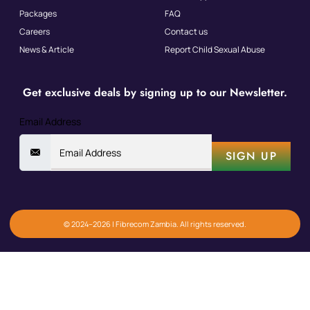
Packages
FAQ
Careers
Contact us
News & Article
Report Child Sexual Abuse
Get exclusive deals by signing up to our Newsletter.
Email Address
SIGN UP
© 2024–2026 | Fibrecom Zambia. All rights reserved.