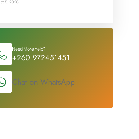
st 5, 2026
Need More help?
+260 972451451
Chat on WhatsApp