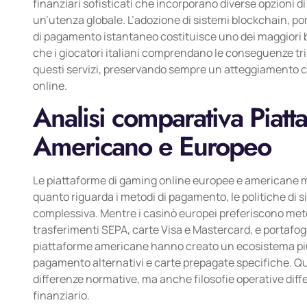
finanziari sofisticati che incorporano diverse opzioni d
un’utenza globale. L’adozione di sistemi blockchain, port
di pagamento istantaneo costituisce uno dei maggiori be
che i giocatori italiani comprendano le conseguenze tribu
questi servizi, preservando sempre un atteggiamento c
online.
Analisi comparativa Piat
Americano e Europeo
Le piattaforme di gaming online europee e americane mo
quanto riguarda i metodi di pagamento, le politiche di 
complessiva. Mentre i casinò europei preferiscono me
trasferimenti SEPA, carte Visa e Mastercard, e portafogli 
piattaforme americane hanno creato un ecosistema più o
pagamento alternativi e carte prepagate specifiche. Qu
differenze normative, ma anche filosofie operative diffe
finanziario.