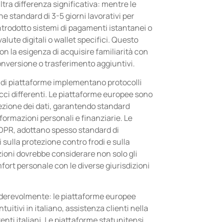
ltra differenza significativa: mentre le
standard di 3-5 giorni lavorativi per
trodotto sistemi di pagamenti istantanei o
lute digitali o wallet specifici. Questo
con la esigenza di acquisire familiarità con
conversione o trasferimento aggiuntivi.
ie di piattaforme implementano protocolli
cci differenti. Le piattaforme europee sono
tezione dei dati, garantendo standard
nformazioni personali e finanziarie. Le
DPR, adottano spesso standard di
 sulla protezione contro frodi e sulla
opzioni dovrebbe considerare non solo gli
mfort personale con le diverse giurisdizioni
siderevolmente: le piattaforme europee
uitivi in italiano, assistenza clienti nella
nti italiani. Le piattaforme statunitensi,