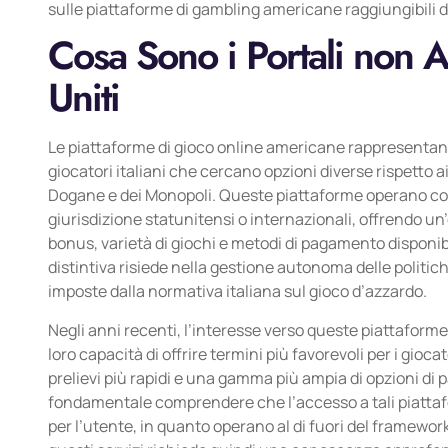
sulle piattaforme di gambling americane raggiungibili dal
Cosa Sono i Portali non 
Uniti
Le piattaforme di gioco online americane rappresentano
giocatori italiani che cercano opzioni diverse rispetto 
Dogane e dei Monopoli. Queste piattaforme operano con 
giurisdizione statunitensi o internazionali, offrendo un’
bonus, varietà di giochi e metodi di pagamento disponibil
distintiva risiede nella gestione autonoma delle politich
imposte dalla normativa italiana sul gioco d’azzardo.
Negli anni recenti, l’interesse verso queste piattaform
loro capacità di offrire termini più favorevoli per i giocator
prelievi più rapidi e una gamma più ampia di opzioni di 
fondamentale comprendere che l’accesso a tali piatta
per l’utente, in quanto operano al di fuori del framework 