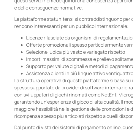
questi servizi richiede quindi una conoscenza approfon
e delle conseguenze normative.
Le piattaforme statunitensi si contraddistinguono per d
rendono interessanti per un pubblico internazionale:
Licenze rilasciate da organismi di regolamentazi
Offerte promozionali spesso particolarmente vant
Selezione ludica più vasto e variegato rispetto
Importi massimi di scommessa e prelievo solitame
Supporto per valute digitali e metodi di pagament
Assistenza clienti in più lingue attivo ventiquattr
La struttura operativa di queste piattaforme si basa su
spesso supportate da provider di software internazionali
con sviluppatori di giochi rinomati come NetEnt, Micro
garantendo un’esperienza di gioco di alta qualità. Il m
maggiore flessibilità nella gestione delle promozioni e 
ricompensa spesso più articolati rispetto a quelli disponib
Dal punto di vista dei sistemi di pagamento online, qu