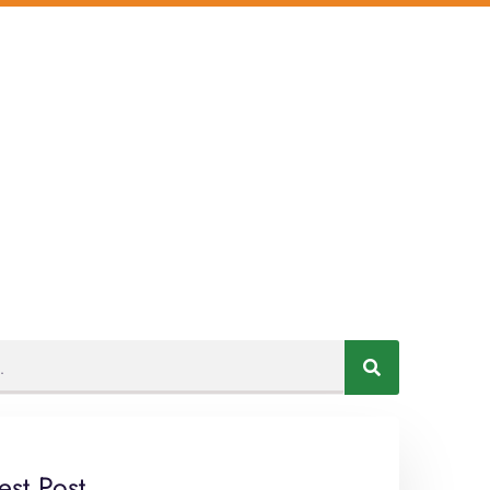
va ai Metodi di
est Post