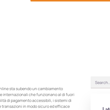
ricani: Guida Esausti
Pagamento Digitali
July 9, 2026
i online sta subendo un cambiamento
e internazionali che funzionano al di fuori
tà di pagamento accessibili, i sistemi di
e transazioni in modo sicuro ed efficace
Lat