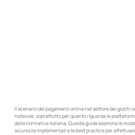
Siti non AAMS ame
Il scenario dei pagamenti online nel settore dei gioch
notevole, soprattutto per quanto riguarda le piattaform
della normativa italiana. Questa guida esamina le modali
sicurezza implementati e le best practice per effettuar