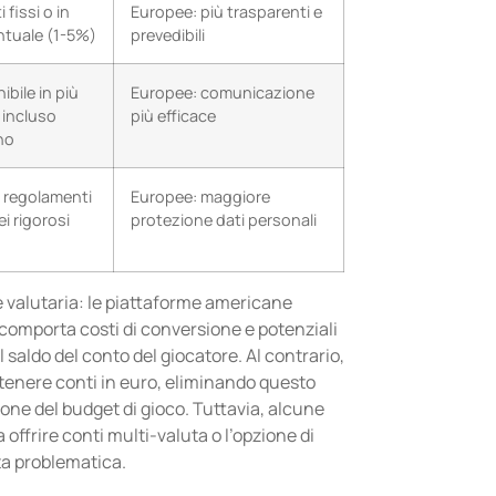
 fissi o in
Europee: più trasparenti e
ntuale (1-5%)
prevedibili
ibile in più
Europee: comunicazione
 incluso
più efficace
ano
 regolamenti
Europee: maggiore
i rigorosi
protezione dati personali
e valutaria: le piattaforme americane
 comporta costi di conversione e potenziali
 saldo del conto del giocatore. Al contrario,
ntenere conti in euro, eliminando questo
ione del budget di gioco. Tuttavia, alcune
ffrire conti multi-valuta o l’opzione di
ta problematica.