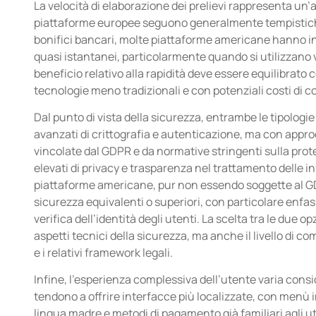
La velocità di elaborazione dei prelievi rappresenta un’a
piattaforme europee seguono generalmente tempistiche 
bonifici bancari, molte piattaforme americane hanno in
quasi istantanei, particolarmente quando si utilizzano va
beneficio relativo alla rapidità deve essere equilibrato 
tecnologie meno tradizionali e con potenziali costi di 
Dal punto di vista della sicurezza, entrambe le tipolog
avanzati di crittografia e autenticazione, ma con appro
vincolate dal GDPR e da normative stringenti sulla pro
elevati di privacy e trasparenza nel trattamento delle i
piattaforme americane, pur non essendo soggette al G
sicurezza equivalenti o superiori, con particolare enfasi
verifica dell’identità degli utenti. La scelta tra le due 
aspetti tecnici della sicurezza, ma anche il livello di co
e i relativi framework legali.
Infine, l’esperienza complessiva dell’utente varia con
tendono a offrire interfacce più localizzate, con menù int
lingua madre e metodi di pagamento già familiari agli ute