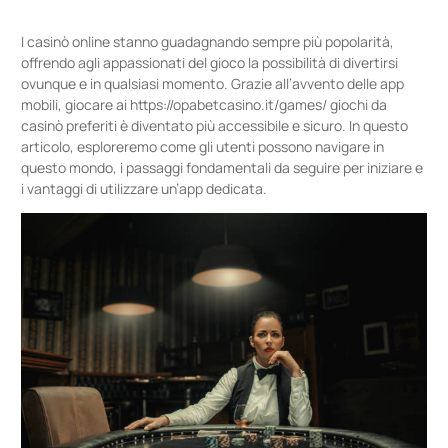
I casinò online stanno guadagnando sempre più popolarità,
offrendo agli appassionati del gioco la possibilità di divertirsi
ovunque e in qualsiasi momento. Grazie all’avvento delle app
mobili, giocare ai
https://opabetcasino.it/games/
giochi da
casinò preferiti è diventato più accessibile e sicuro. In questo
articolo, esploreremo come gli utenti possono navigare in
questo mondo, i passaggi fondamentali da seguire per iniziare e
i vantaggi di utilizzare un’app dedicata.