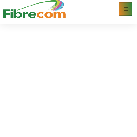
Scopri l’app mobile del
casinò: gioca in modo sicuro
e veloce ovunque
June 23, 2026