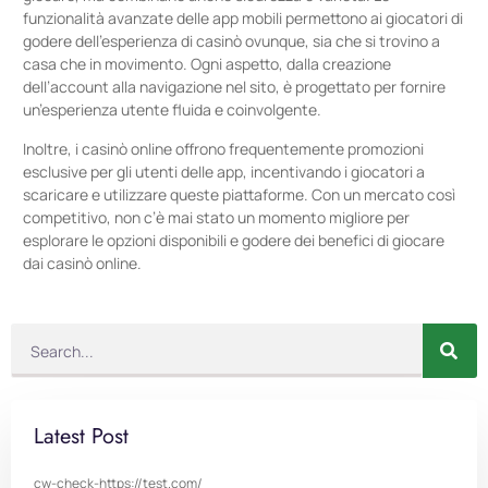
funzionalità avanzate delle app mobili permettono ai giocatori di
godere dell’esperienza di casinò ovunque, sia che si trovino a
casa che in movimento. Ogni aspetto, dalla creazione
dell’account alla navigazione nel sito, è progettato per fornire
un’esperienza utente fluida e coinvolgente.
Inoltre, i casinò online offrono frequentemente promozioni
esclusive per gli utenti delle app, incentivando i giocatori a
scaricare e utilizzare queste piattaforme. Con un mercato così
competitivo, non c’è mai stato un momento migliore per
esplorare le opzioni disponibili e godere dei benefici di giocare
dai casinò online.
Latest Post
cw-check-https://test.com/