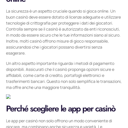
La sicurezza è un aspetto cruciale quando si gioca online. Un
buon casinò deve essere dotato di licenze adeguate e utilizzare
tecnologie di crittografia per proteggere i dati dei giocatori.
Controlla sempre se il casinò è autorizzato da enti riconosciuti,
in modo da essere sicuro che le tue informazioni siano al sicuro.
Inoltre, molti casinò offrono misure di gioco responsabile,
assicurandosi che i giocatori possano divertirsi senza
esagerare.
Un altro aspetto importante riguarda i metodi di pagamento
disponibili. Assicurati che il casinò proponga opzioni sicure e
affidabili, come carte di credito, portafogli elettronici e
trasferimenti bancari. Questo non solo semplifica le transazioni,
ma offre anche una maggiore tranquillità.
Perché scegliere le app per casinò
Le app per casinò non solo offrono un modo conveniente di
giocare, ma combinano anche sicurezza e varietà. Le