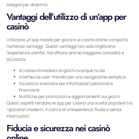
bisogno per divertirsi.
Vantaggi dell’utilizzo di un’app per
casinò
Utilizzare un’app mobile per giocare ai casinò online comporta
numerosi vantaggi. Questi vantaggi non solo migliorano
l’esperienza utente, ma offrono anche maggiore comodità e
sicurezza.
Accesso immediato ai giochi ovunque tu sia
Interfaccia user-friendly per una navigazione semplice
Sicurezza avanzata per informazioni personali e
finanziarie
Notifiche per promozioni e aggiornamenti sui giochi
Questi aspetti rendono le app per casinò una scelta popolare tra
i giocatori moderni, in cerca di un’esperienza fluida e senza
interruzioni.
Fiducia e sicurezza nei casinò
online