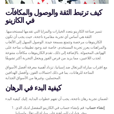
كيف ترتبط الثقة والوصول والمكافآت
في الكازينو
تتميز صناعة الكازينو بتعدد الخيارات والمزايا التي تقدمها لمستخدميها.
الثقة هي أساس أي تجربة مقامرة ناجحة، حيث يجب أن تكون
الكازينوهات مرخصة وتتمتع بسمعة جيدة. الوصول السهل إلى الألعاب
والمراهنات يعزز تجربة المستخدم، خاصة عند وجود تطبيقات متاحة على
الهواتف المحمولة. بالإضافة إلى ذلك، تقدم الكازينوهات مكافآت متنوعة
لجذب اللاعبين، مما يزيد من فرص الفوز ويجعل التجربة أكثر تشويقًا.
مع اقتراب مباراة البرتغال ضد إسبانيا، تزداد أهمية معرفة أفضل الأسواق
المتاحة للرهانات، بما في ذلك احتمالات الفوز، وأفضل الهدافين
المحتملين، وغيرها من الأسواق الجذابة.
كيفية البدء في الرهان
لضمان تجربة رهان ناجحة، يجب أن تفهم خطوات البداية. إليك كيفية البدء:
إنشاء حساب:
قم بإنشاء حساب في الكازينو المفضل لديك الذي
يوفر خيارات للمراهنة على مباراة البرتغال وإسبانيا.