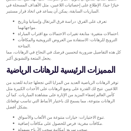
خيارًا جيدًا. الإطلاع على إحصائيات اللاعبين، مثل الأهداف المسجلة في
المباريات السابقة، يمكن أن يساعد في اتخاذ قرار مستنير.
تعرف على الفرق: دراسة فرق البرتغال وإسبانيا وتاريخ
مواجهاتهما.
احتمالات متغيرة: متابعة تغيرات الاحتمالات مع اقتراب المباراة.
الترويج للرهانات: الاستفادة من العروض الترويجية والمكافآت
المتاحة.
كل هذه التفاصيل ضرورية لتحسين فرصك في النجاح في الرهانات، مما
يجعل المتعة والتشويق أكبر.
المميزات الرئيسية للرهانات الرياضية
توفر الرهانات الرياضية العديد من المزايا التي تجعلها جذابة للعديد من
اللاعبين. تتيح لك القدرة على وضع الرهانات على الأحداث الكبيرة مثل
كأس العالم إضفاء المزيد من الإثارة على مشاهدة المباريات. كما أن
الرهانات متنوعة، مما يسمح لك باختيار الأنماط التي تناسب توقعاتك
بشكل أفضل.
تنوع الاختيارات: خيارات متنوعة من الألعاب والأسواق.
مكافآت مغرية: فرص للحصول على مكافآت إضافية.
سحب سريع: إمكانية سحب الأرباح بسهولة.