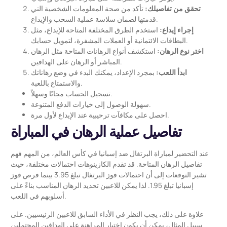
تحقق من تفاصيلك:
تأكد من صحة المعلومات الشخصية التي
قدمتها لضمان سلاسة عملية السحب والإيداع.
إجراء إيداع:
استخدم الطرق المختلفة المتاحة للإيداع، مثل
البطاقات الائتمانية أو العملات المشفرة، لتمويل حسابك.
اختر نوع الرهان:
استكشف أنواع الرهانات المتاحة مثل الرهان
المباشر أو الرهان على الهدافين.
ابدأ اللعب:
بمجرد الإعداد، يمكنك البدء في وضع رهاناتك
والاستمتاع باللعبة.
تسجيل الحساب مجانًا وسهلاً.
سهولة الوصول إلى خيارات الدفع المتنوعة.
احصل على مكافآت ترحيبية عند الإيداع لأول مرة.
تفاصيل عملية الرهان في المباراة
عند التحضير لمباراة البرتغال ضد إسبانيا في كأس العالم، من المهم فهم
تفاصيل الرهان المتاحة. قد تقدم الكازينوهات احتمالات مختلفة، حيث
تشير التوقعات إلى أن احتمالات فوز البرتغال تبلغ 3.95 بينما فرص فوز
إسبانيا تبلغ 1.95. لذا يمكن للاعبين تحديد الرهان المناسب بناءً على
أسلوبهم في اللعب.
علاوة على ذلك، يجب النظر في الأداء السابق للاعبين الرئيسيين. على
سبيل المثال، يمكن أن يكون اختيار المراهنة على الهدافين المحتملين