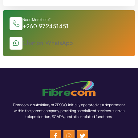
Need More help?
+260 972451451
Chat on WhatsApp
Fibrecom, a subsidiary of ZESCO, initially operated as a department
within the parent company, providing specialized services such as
teleprotection, SCADA, and other related functions.