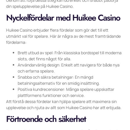
Genom att följa dessa steg kan du enkelt och snabbt påbörja
din spelupplevelse på Huikee Casino.
Nyckelfördelar med Huikee Casino
Huikee Casino erbjuder flera fördelar som gör det till ett
utmärkt val för spelare. Här är några av de mest framträdande
fördelarna:
Brett utbud av spel: Från klassiska bordsspel till moderna
slots, det finns något för alla.
Användarvänlig design: Enkelt att navigera för både nya
och erfarna spelare.
Snabba och säkra betalningar: En mängd
betalningsalternativ för en smidig insättning.
Positiva kundrecensioner: Många spelare uppskattar
plattformens funktioner och service.
Att förstå dessa fördelar kan hjälpa spelare att maximera sin
upplevelse och njuta av allt som Huikee Casino har att erbjuda.
Förtroende och säkerhet