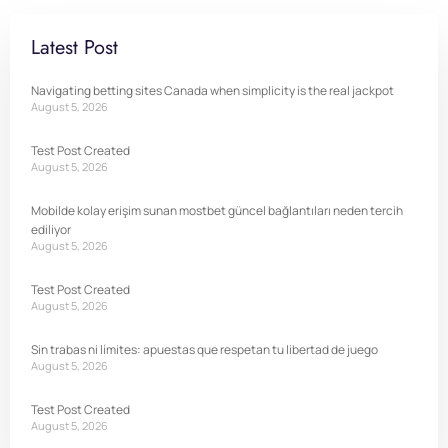
Latest Post
Navigating betting sites Canada when simplicity is the real jackpot
August 5, 2026
Test Post Created
August 5, 2026
Mobilde kolay erişim sunan mostbet güncel bağlantıları neden tercih
ediliyor
August 5, 2026
Test Post Created
August 5, 2026
Sin trabas ni límites: apuestas que respetan tu libertad de juego
August 5, 2026
Test Post Created
August 5, 2026