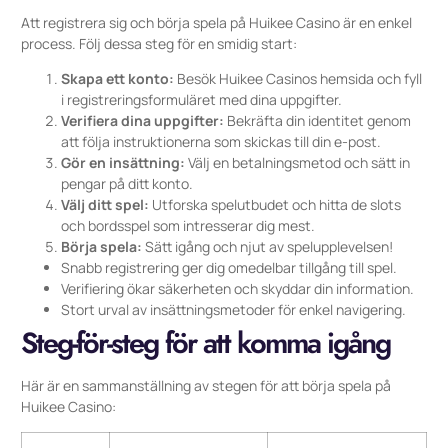
Att registrera sig och börja spela på Huikee Casino är en enkel
process. Följ dessa steg för en smidig start:
Skapa ett konto:
Besök Huikee Casinos hemsida och fyll
i registreringsformuläret med dina uppgifter.
Verifiera dina uppgifter:
Bekräfta din identitet genom
att följa instruktionerna som skickas till din e-post.
Gör en insättning:
Välj en betalningsmetod och sätt in
pengar på ditt konto.
Välj ditt spel:
Utforska spelutbudet och hitta de slots
och bordsspel som intresserar dig mest.
Börja spela:
Sätt igång och njut av spelupplevelsen!
Snabb registrering ger dig omedelbar tillgång till spel.
Verifiering ökar säkerheten och skyddar din information.
Stort urval av insättningsmetoder för enkel navigering.
Steg-för-steg för att komma igång
Här är en sammanställning av stegen för att börja spela på
Huikee Casino: