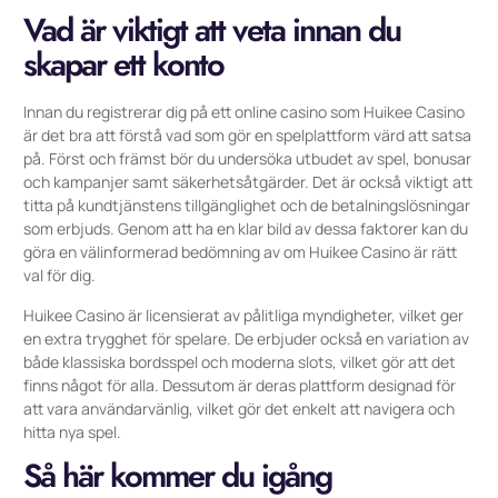
Vad är viktigt att veta innan du
skapar ett konto
Innan du registrerar dig på ett online casino som Huikee Casino
är det bra att förstå vad som gör en spelplattform värd att satsa
på. Först och främst bör du undersöka utbudet av spel, bonusar
och kampanjer samt säkerhetsåtgärder. Det är också viktigt att
titta på kundtjänstens tillgänglighet och de betalningslösningar
som erbjuds. Genom att ha en klar bild av dessa faktorer kan du
göra en välinformerad bedömning av om Huikee Casino är rätt
val för dig.
Huikee Casino är licensierat av pålitliga myndigheter, vilket ger
en extra trygghet för spelare. De erbjuder också en variation av
både klassiska bordsspel och moderna slots, vilket gör att det
finns något för alla. Dessutom är deras plattform designad för
att vara användarvänlig, vilket gör det enkelt att navigera och
hitta nya spel.
Så här kommer du igång