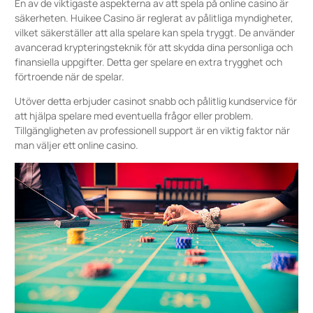
En av de viktigaste aspekterna av att spela på online casino är
säkerheten. Huikee Casino är reglerat av pålitliga myndigheter,
vilket säkerställer att alla spelare kan spela tryggt. De använder
avancerad krypteringsteknik för att skydda dina personliga och
finansiella uppgifter. Detta ger spelare en extra trygghet och
förtroende när de spelar.
Utöver detta erbjuder casinot snabb och pålitlig kundservice för
att hjälpa spelare med eventuella frågor eller problem.
Tillgängligheten av professionell support är en viktig faktor när
man väljer ett online casino.