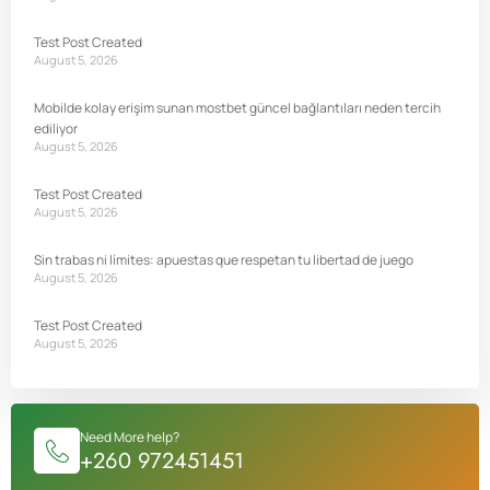
Test Post Created
August 5, 2026
Mobilde kolay erişim sunan mostbet güncel bağlantıları neden tercih
ediliyor
August 5, 2026
Test Post Created
August 5, 2026
Sin trabas ni límites: apuestas que respetan tu libertad de juego
August 5, 2026
Test Post Created
August 5, 2026
Need More help?
+260 972451451