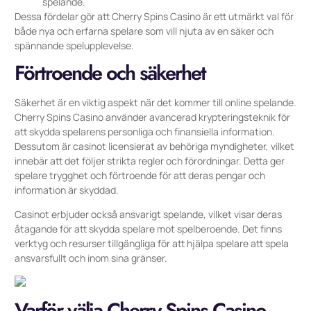
spelande.
Dessa fördelar gör att Cherry Spins Casino är ett utmärkt val för
både nya och erfarna spelare som vill njuta av en säker och
spännande spelupplevelse.
Förtroende och säkerhet
Säkerhet är en viktig aspekt när det kommer till online spelande.
Cherry Spins Casino använder avancerad krypteringsteknik för
att skydda spelarens personliga och finansiella information.
Dessutom är casinot licensierat av behöriga myndigheter, vilket
innebär att det följer strikta regler och förordningar. Detta ger
spelare trygghet och förtroende för att deras pengar och
information är skyddad.
Casinot erbjuder också ansvarigt spelande, vilket visar deras
åtagande för att skydda spelare mot spelberoende. Det finns
verktyg och resurser tillgängliga för att hjälpa spelare att spela
ansvarsfullt och inom sina gränser.
Varför välja Cherry Spins Casino