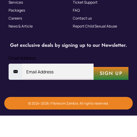
Services
Ticket Support
Packages
FAQ
Careers
Contact us
News & Article
Report Child Sexual Abuse
Get exclusive deals by signing up to our Newsletter.
Email Address
SIGN UP
© 2024–2026 | Fibrecom Zambia. All rights reserved.