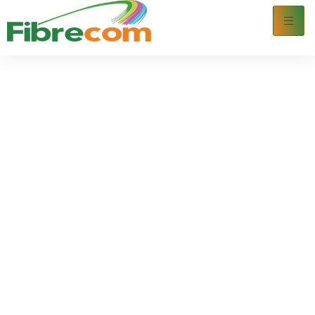
Acceso rápido a Funbet
Casino: inicia sesión y juega
sin complicaciones
July 7, 2026