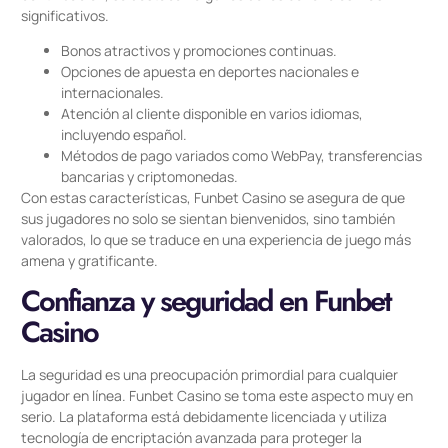
significativos.
Bonos atractivos y promociones continuas.
Opciones de apuesta en deportes nacionales e
internacionales.
Atención al cliente disponible en varios idiomas,
incluyendo español.
Métodos de pago variados como WebPay, transferencias
bancarias y criptomonedas.
Con estas características, Funbet Casino se asegura de que
sus jugadores no solo se sientan bienvenidos, sino también
valorados, lo que se traduce en una experiencia de juego más
amena y gratificante.
Confianza y seguridad en Funbet
Casino
La seguridad es una preocupación primordial para cualquier
jugador en línea. Funbet Casino se toma este aspecto muy en
serio. La plataforma está debidamente licenciada y utiliza
tecnología de encriptación avanzada para proteger la