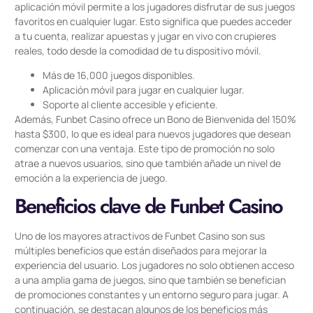
aplicación móvil permite a los jugadores disfrutar de sus juegos
favoritos en cualquier lugar. Esto significa que puedes acceder
a tu cuenta, realizar apuestas y jugar en vivo con crupieres
reales, todo desde la comodidad de tu dispositivo móvil.
Más de 16,000 juegos disponibles.
Aplicación móvil para jugar en cualquier lugar.
Soporte al cliente accesible y eficiente.
Además, Funbet Casino ofrece un Bono de Bienvenida del 150%
hasta $300, lo que es ideal para nuevos jugadores que desean
comenzar con una ventaja. Este tipo de promoción no solo
atrae a nuevos usuarios, sino que también añade un nivel de
emoción a la experiencia de juego.
Beneficios clave de Funbet Casino
Uno de los mayores atractivos de Funbet Casino son sus
múltiples beneficios que están diseñados para mejorar la
experiencia del usuario. Los jugadores no solo obtienen acceso
a una amplia gama de juegos, sino que también se benefician
de promociones constantes y un entorno seguro para jugar. A
continuación, se destacan algunos de los beneficios más